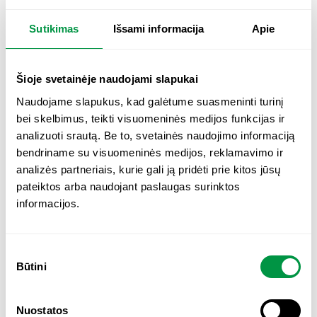
Sutikimas
Išsami informacija
Apie
Šioje svetainėje naudojami slapukai
Naudojame slapukus, kad galėtume suasmeninti turinį
bei skelbimus, teikti visuomeninės medijos funkcijas ir
ECOSH Ecobiotic
analizuoti srautą. Be to, svetainės naudojimo informaciją
pieno rūgšties
bendriname su visuomeninės medijos, reklamavimo ir
bakterijos, 40
kapsulių
analizės partneriais, kurie gali ją pridėti prie kitos jūsų
19,70
€
pateiktos arba naudojant paslaugas surinktos
informacijos.
Į KREPŠELĮ
S
Būtini
Maisto papildai keliaujantiems gali būti pasirenkami kaip
u
t
subalansuotos mitybos dalis, atsižvelgiant į individualius
i
poreikius kelionės metu. Keliaujant pasikeičia dienos
Nuostatos