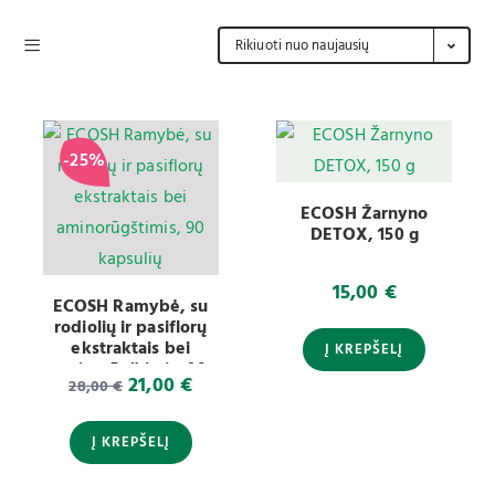
Rikiuoti nuo naujausių
-25%
ECOSH Žarnyno
DETOX, 150 g
15,00
€
ECOSH Ramybė, su
rodiolių ir pasiflorų
ekstraktais bei
Į KREPŠELĮ
aminorūgštimis, 90
21,00
€
28,00
€
kapsulių
Į KREPŠELĮ