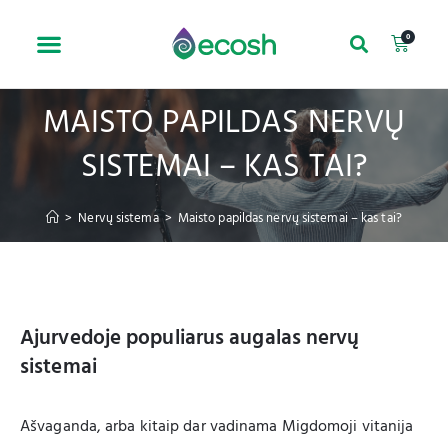
0
MAISTO PAPILDAS NERVŲ
SISTEMAI – KAS TAI?
>
Nervų sistema
>
Maisto papildas nervų sistemai – kas tai?
Ajurvedoje populiarus augalas nervų
sistemai
Ašvaganda, arba kitaip dar vadinama Migdomoji vitanija