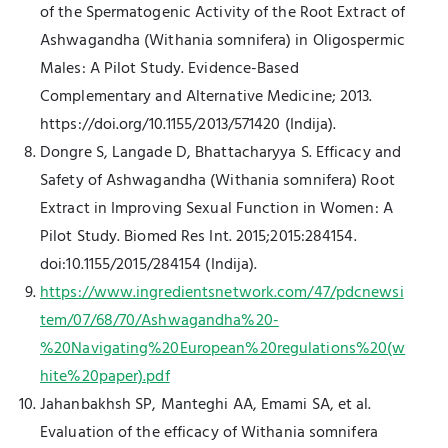
of the Spermatogenic Activity of the Root Extract of
Ashwagandha (Withania somnifera) in Oligospermic
Males: A Pilot Study. Evidence-Based
Complementary and Alternative Medicine; 2013.
https://doi.org/10.1155/2013/571420 (Indija).
Dongre S, Langade D, Bhattacharyya S. Efficacy and
Safety of Ashwagandha (Withania somnifera) Root
Extract in Improving Sexual Function in Women: A
Pilot Study. Biomed Res Int. 2015;2015:284154.
doi:10.1155/2015/284154 (Indija).
https://www.ingredientsnetwork.com/47/pdcnewsi
tem/07/68/70/Ashwagandha%20-
%20Navigating%20European%20regulations%20(w
hite%20paper).pdf
Jahanbakhsh SP, Manteghi AA, Emami SA, et al.
Evaluation of the efficacy of Withania somnifera