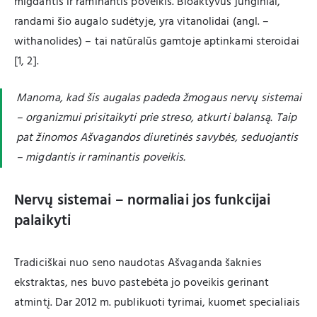
migdantis ir raminantis poveikis. Bioaktyvūs junginiai,
randami šio augalo sudėtyje, yra vitanolidai (angl. –
withanolides) – tai natūralūs gamtoje aptinkami steroidai
[1, 2].
Manoma, kad šis augalas padeda žmogaus nervų sistemai
– organizmui prisitaikyti prie streso, atkurti balansą. Taip
pat žinomos Ašvagandos diuretinės savybės, seduojantis
– migdantis ir raminantis poveikis.
Nervų sistemai – normaliai jos funkcijai
palaikyti
Tradiciškai nuo seno naudotas Ašvaganda šaknies
ekstraktas, nes buvo pastebėta jo poveikis gerinant
atmintį. Dar 2012 m. publikuoti tyrimai, kuomet specialiais