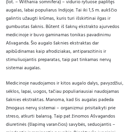
(lot. – Withania somnifera) – vidurio rytuose paplitęs
augalas, labai populiarus Indijoje. Tai iki 1,5 m. aukščio
galintis užaugti krūmas, kuris turi išskirtinai ilgas ir
gumbuotas šaknis. Būtent iš šaknų ekstrakto ajurvedos
medicinoje ir buvo gaminamas tonikas pavadinimu
Ašvaganda. Šio augalo šaknies ekstraktas dar
apibūdinamas kaip afrodiziakas, antiparazitinis ir
stimuliuojantis preparatas, taip pat tinkamas nervų
sistemai augalas.
Medicinoje naudojamos ir kitos augalo dalys, pavyzdžiui,
sėklos, lapai, uogos, tačiau populiariausiai naudojamas
šaknies ekstraktas. Manoma, kad šis augalas padeda
žmogaus nervų sistemai – organizmui prisitaikyti prie
streso, atkurti balansą. Taip pat žinomos Ašvagandos
diuretinės (šlapimą varančios) savybės, seduojantis –