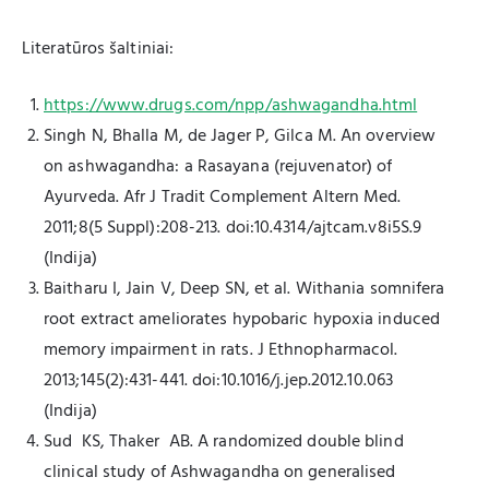
Literatūros šaltiniai:
https://www.drugs.com/npp/ashwagandha.html
Singh N, Bhalla M, de Jager P, Gilca M. An overview
on ashwagandha: a Rasayana (rejuvenator) of
Ayurveda. Afr J Tradit Complement Altern Med.
2011;8(5 Suppl):208-213. doi:10.4314/ajtcam.v8i5S.9
(Indija)
Baitharu I, Jain V, Deep SN, et al. Withania somnifera
root extract ameliorates hypobaric hypoxia induced
memory impairment in rats. J Ethnopharmacol.
2013;145(2):431-441. doi:10.1016/j.jep.2012.10.063
(Indija)
Sud KS, Thaker AB. A randomized double blind
clinical study of Ashwagandha on generalised