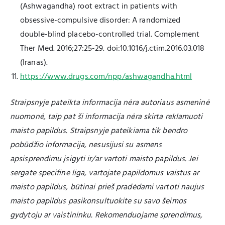
(Ashwagandha) root extract in patients with
obsessive-compulsive disorder: A randomized
double-blind placebo-controlled trial. Complement
Ther Med. 2016;27:25-29. doi:10.1016/j.ctim.2016.03.018
(Iranas).
https://www.drugs.com/npp/ashwagandha.html
Straipsnyje pateikta informacija nėra autoriaus asmeninė
nuomonė, taip pat ši informacija nėra skirta reklamuoti
maisto papildus. Straipsnyje pateikiama tik bendro
pobūdžio informacija, nesusijusi su asmens
apsisprendimu įsigyti ir/ar vartoti maisto papildus. Jei
sergate specifine liga, vartojate papildomus vaistus ar
maisto papildus, būtinai prieš pradėdami vartoti naujus
maisto papildus pasikonsultuokite su savo šeimos
gydytoju ar vaistininku. Rekomenduojame sprendimus,