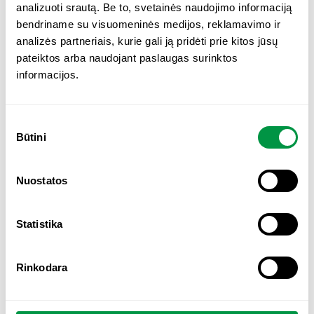
kitų augalinių preparatų, Ašvagandos rekomenduojama
analizuoti srautą. Be to, svetainės naudojimo informaciją
vengti nėščioms, žindančioms ir mažiems vaikams [11].
bendriname su visuomeninės medijos, reklamavimo ir
analizės partneriais, kurie gali ją pridėti prie kitos jūsų
pateiktos arba naudojant paslaugas surinktos
informacijos.
Daugiau apie Ashwaganda augalo savybes galite skaityti
ir kitame mūsų straipsnyje –
čia
.
S
Būtini
u
t
i
Nuostatos
k
i
m
Statistika
o
p
Rinkodara
a
s
i