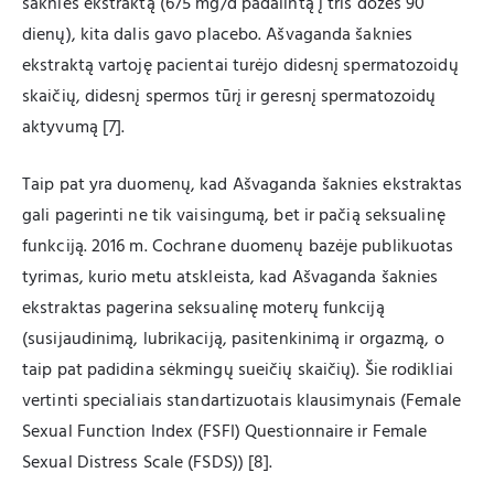
šaknies ekstraktą (675 mg/d padalintą į tris dozes 90
dienų), kita dalis gavo placebo. Ašvaganda šaknies
ekstraktą vartoję pacientai turėjo didesnį spermatozoidų
skaičių, didesnį spermos tūrį ir geresnį spermatozoidų
aktyvumą [7].
Taip pat yra duomenų, kad Ašvaganda šaknies ekstraktas
gali pagerinti ne tik vaisingumą, bet ir pačią seksualinę
funkciją. 2016 m. Cochrane duomenų bazėje publikuotas
tyrimas, kurio metu atskleista, kad Ašvaganda šaknies
ekstraktas pagerina seksualinę moterų funkciją
(susijaudinimą, lubrikaciją, pasitenkinimą ir orgazmą, o
taip pat padidina sėkmingų sueičių skaičių). Šie rodikliai
vertinti specialiais standartizuotais klausimynais (Female
Sexual Function Index (FSFI) Questionnaire ir Female
Sexual Distress Scale (FSDS)) [8].