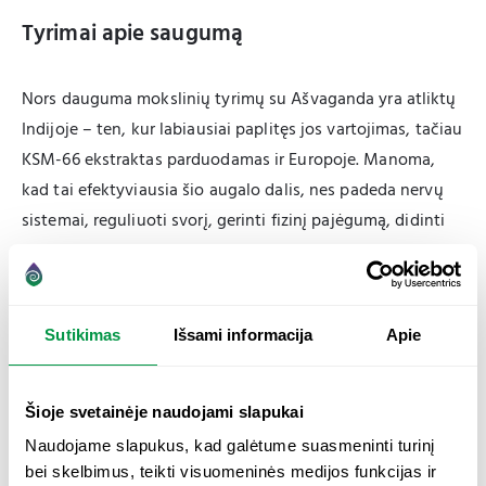
Tyrimai apie saugumą
Nors dauguma mokslinių tyrimų su Ašvaganda yra atliktų
Indijoje – ten, kur labiausiai paplitęs jos vartojimas, tačiau
KSM-66 ekstraktas parduodamas ir Europoje. Manoma,
kad tai efektyviausia šio augalo dalis, nes padeda nervų
sistemai, reguliuoti svorį, gerinti fizinį pajėgumą, didinti
raumenų masę ir jėgą, o taip pat, kaip jau minėta
aukščiau, – gerinti protinę veiklą [9]. Yra atlikta
pakankamai mokslinių tyrimų, įrodančių Ašvagandos
Sutikimas
Išsami informacija
Apie
saugumą [5]. Tyrimai, ieškantys atsakymo apie
Ašvagandos efektyvumą vartojant kartu su
antidepresantais ir sergant psichiatrinio spektro ligomis
Šioje svetainėje naudojami slapukai
(pavyzdžiui, obsesiniu kompulsiniu sutrikimu) taip pat
Naudojame slapukus, kad galėtume suasmeninti turinį
įrodo ir preparato saugumą [10]. Tačiau kaip ir daugelio
bei skelbimus, teikti visuomeninės medijos funkcijas ir