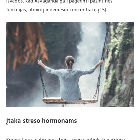
išvados, kad Ašvaganda gali pagerinti pažintines
funkcijas, atmintį ir dėmesio koncentraciją [5].
Įtaka streso hormonams
Kuomet mes patiriame stresą, mūsų antinksčiai išskiria