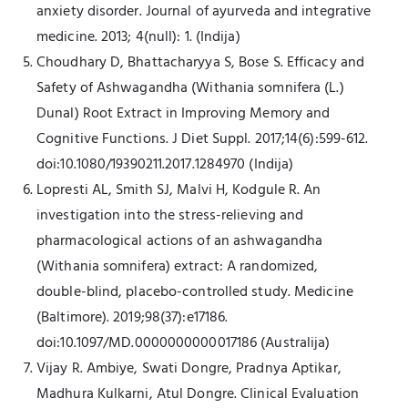
anxiety disorder. Journal of ayurveda and integrative
medicine. 2013; 4(null): 1. (Indija)
Choudhary D, Bhattacharyya S, Bose S. Efficacy and
Safety of Ashwagandha (Withania somnifera (L.)
Dunal) Root Extract in Improving Memory and
Cognitive Functions. J Diet Suppl. 2017;14(6):599-612.
doi:10.1080/19390211.2017.1284970 (Indija)
Lopresti AL, Smith SJ, Malvi H, Kodgule R. An
investigation into the stress-relieving and
pharmacological actions of an ashwagandha
(Withania somnifera) extract: A randomized,
double-blind, placebo-controlled study. Medicine
(Baltimore). 2019;98(37):e17186.
doi:10.1097/MD.0000000000017186 (Australija)
Vijay R. Ambiye, Swati Dongre, Pradnya Aptikar,
Madhura Kulkarni, Atul Dongre. Clinical Evaluation