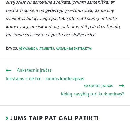
susijusius su asmenine sveikata, priimti asmeniškai ar
pasitarti su šeimos gydytoju, įvertinus Jūsų asmeninę
sveikatos būklę. Jeigu pastebėjote netikslumų ar turite
komentarų, nusiskundimų, patarimų dėl pateikto turinio,
prašome susisiekiti el. paštu ecosh@ecosh.lt.
ŽYMOS
:
AŠVAGANDA
,
ATMINTIS
,
AUGALINIAI EKSTRAKTAI
Ankstesnis įrašas
Inkstams ir ne tik – kininis kordicepsas
Sekantis įrašas
Kokių savybių turi kurkuminas?
JUMS TAIP PAT GALI PATIKTI