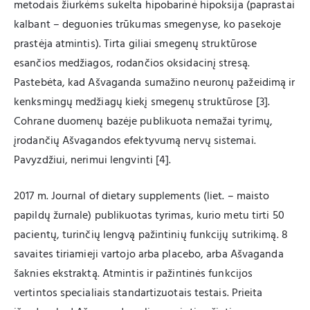
metodais žiurkėms sukelta hipobarinė hipoksija (paprastai
kalbant – deguonies trūkumas smegenyse, ko pasekoje
prastėja atmintis). Tirta giliai smegenų struktūrose
esančios medžiagos, rodančios oksidacinį stresą.
Pastebėta, kad Ašvaganda sumažino neuronų pažeidimą ir
kenksmingų medžiagų kiekį smegenų struktūrose [3].
Cohrane duomenų bazėje publikuota nemažai tyrimų,
įrodančių Ašvagandos efektyvumą nervų sistemai.
Pavyzdžiui, nerimui lengvinti [4].
2017 m. Journal of dietary supplements (liet. – maisto
papildų žurnale) publikuotas tyrimas, kurio metu tirti 50
pacientų, turinčių lengvą pažintinių funkcijų sutrikimą. 8
savaites tiriamieji vartojo arba placebo, arba Ašvaganda
šaknies ekstraktą. Atmintis ir pažintinės funkcijos
vertintos specialiais standartizuotais testais. Prieita