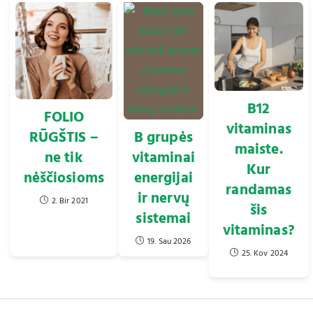
B12
FOLIO
vitaminas
B grupės
RŪGŠTIS –
maiste.
vitaminai
ne tik
Kur
energijai
nėščiosioms
randamas
ir nervų
2. Bir 2021
šis
sistemai
vitaminas?
19. Sau 2026
25. Kov 2024