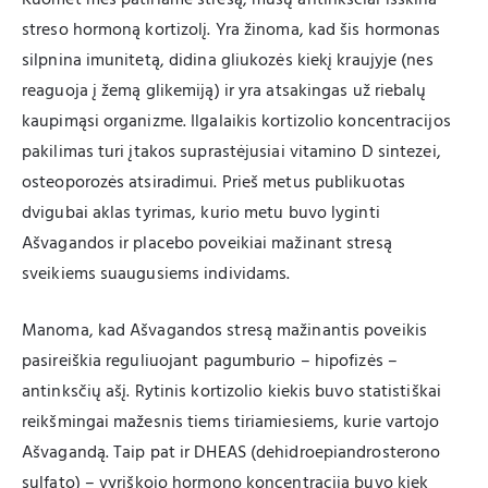
streso hormoną kortizolį. Yra žinoma, kad šis hormonas
silpnina imunitetą, didina gliukozės kiekį kraujyje (nes
reaguoja į žemą glikemiją) ir yra atsakingas už riebalų
kaupimąsi organizme. Ilgalaikis kortizolio koncentracijos
pakilimas turi įtakos suprastėjusiai vitamino D sintezei,
osteoporozės atsiradimui. Prieš metus publikuotas
dvigubai aklas tyrimas, kurio metu buvo lyginti
Ašvagandos ir placebo poveikiai mažinant stresą
sveikiems suaugusiems individams.
Manoma, kad Ašvagandos stresą mažinantis poveikis
pasireiškia reguliuojant pagumburio – hipofizės –
antinksčių ašį. Rytinis kortizolio kiekis buvo statistiškai
reikšmingai mažesnis tiems tiriamiesiems, kurie vartojo
Ašvagandą. Taip pat ir DHEAS (dehidroepiandrosterono
sulfato) – vyriškojo hormono koncentracija buvo kiek