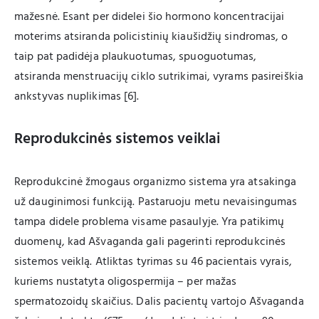
mažesnė. Esant per didelei šio hormono koncentracijai
moterims atsiranda policistinių kiaušidžių sindromas, o
taip pat padidėja plaukuotumas, spuoguotumas,
atsiranda menstruacijų ciklo sutrikimai, vyrams pasireiškia
ankstyvas nuplikimas [6].
Reprodukcinės sistemos veiklai
Reprodukcinė žmogaus organizmo sistema yra atsakinga
už dauginimosi funkciją. Pastaruoju metu nevaisingumas
tampa didele problema visame pasaulyje. Yra patikimų
duomenų, kad Ašvaganda gali pagerinti reprodukcinės
sistemos veiklą. Atliktas tyrimas su 46 pacientais vyrais,
kuriems nustatyta oligospermija – per mažas
spermatozoidų skaičius. Dalis pacientų vartojo Ašvaganda