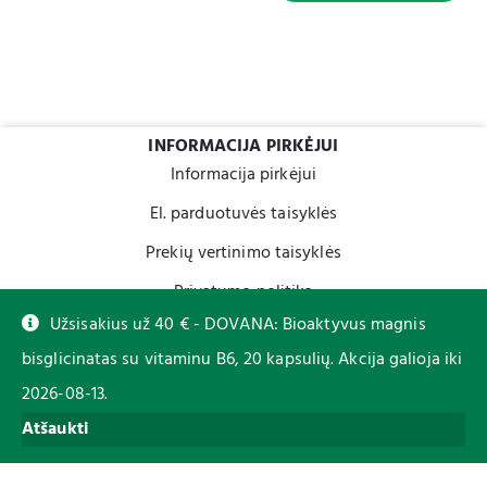
INFORMACIJA PIRKĖJUI
Informacija pirkėjui
El. parduotuvės taisyklės
Prekių vertinimo taisyklės
Privatumo politika
Užsisakius už 40 € - DOVANA: Bioaktyvus magnis
Slapukų politika ir nustatymai
bisglicinatas su vitaminu B6, 20 kapsulių. Akcija galioja iki
Dažniausiai užduodami klausimai
2026-08-13.
KONTAKTAI
Atšaukti
Dirbame I-V 9:00-17:00
Informacija apie užsakymą: