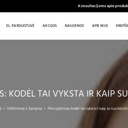
Konsultacijoms apie produk
EL. PARDUOTUVĖ
AKCIJOS
NAUJIENOS
APIE MUS
KREPŠE
S: KODĖL TAI VYKSTA IR KAIP S
>
Virškinimas ir žarnynas
>
Pilvo pūtimas: kodėl tai vyksta ir kaip su tuo kovot