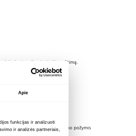
ndyje, kuris gali apimti pilvo pūtimą.
Apie
os funkcijas ir analizuoti
timis, gali būti rimtesnio sutrikimo požymis
imo ir analizės partneriais,