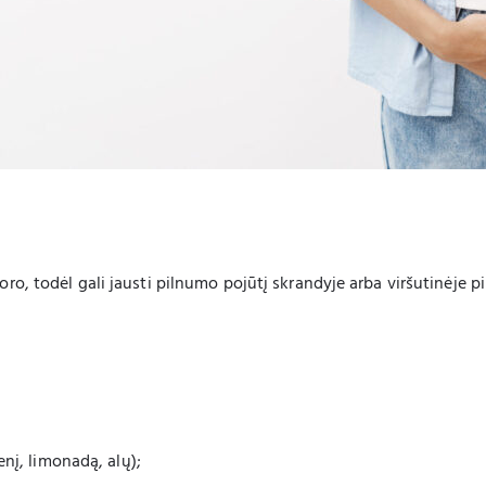
oro, todėl gali jausti pilnumo pojūtį skrandyje arba viršutinėje p
nį, limonadą, alų);