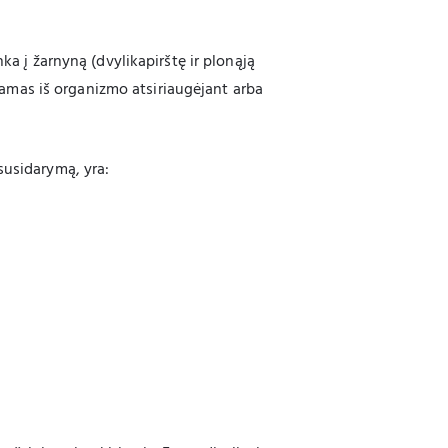
ka į žarnyną (dvylikapirštę ir plonąją
linamas iš organizmo atsiriaugėjant arba
susidarymą, yra: