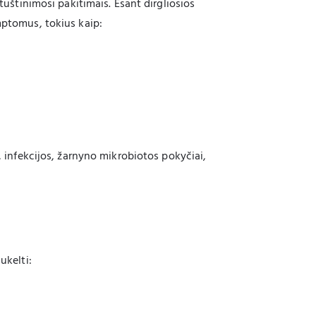
 tuštinimosi pakitimais. Esant dirgliosios
mptomus, tokius kaip:
s, infekcijos, žarnyno mikrobiotos pokyčiai,
ukelti: