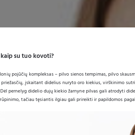
r kaip su tuo kovoti?
lonių pojūčių kompleksas – pilvo sienos tempimas, pilvo skausm
priežasčių, įskaitant didelius nuryto oro kiekius, virškinimo sut
 Dėl pernelyg didelio dujų kiekio žarnyne pilvas gali atrodyti did
ūpinimo, tačiau tęsiantis ilgiau gali prireikti ir papildomos pagalb