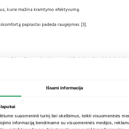
zus, kurie mažina kramtymo efektyvumą.
 diskomfortą paprastai padeda raugėjimas [3].
 yra diskomfortas arba skausmas viršutinėje pilvo dalyje bei skra
 virškinimo sutrikimo epizodus. Dažnai juos sukelia:
Išsami informacija
pavyzdžiui, ibuprofenas;
slapukai
tume suasmeninti turinį bei skelbimus, teikti visuomeninės medij
, atrodo, nėra susijęs su maistu ar kitomis akivaizdžiomis priežas
dojimo informaciją bendriname su visuomeninės medijos, reklamav