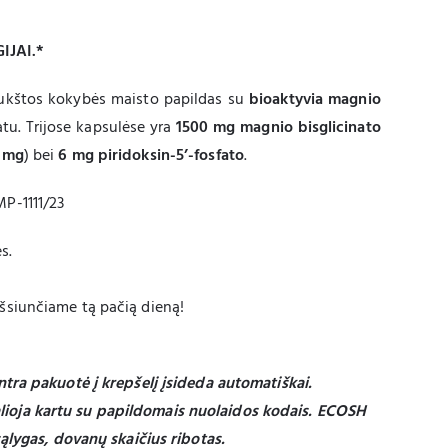
IJAI.*
ukštos kokybės maisto papildas su
bioaktyvia magnio
atu. Trijose kapsulėse yra
1500 mg magnio bisglicinato
 mg
) bei
6 mg piridoksin-5’-fosfato
.
P-1111/23
s.
išsiunčiame tą pačią dieną!
ntra pakuotė į krepšelį įsideda automatiškai.
ioja kartu su papildomais nuolaidos kodais. ECOSH
 sąlygas, dovanų skaičius ribotas.