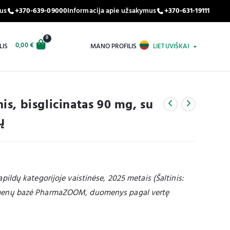
tus
+370-639-09000
Informacija apie užsakymus
+370-631-19111
0
0,00
€
LIS
MANO PROFILIS
LIETUVIŠKAI
s, bisglicinatas 90 mg, su
ų
pildų kategorijoje vaistinėse, 2025 metais (Šaltinis:
omenų bazė PharmaZOOM, duomenys pagal vertę