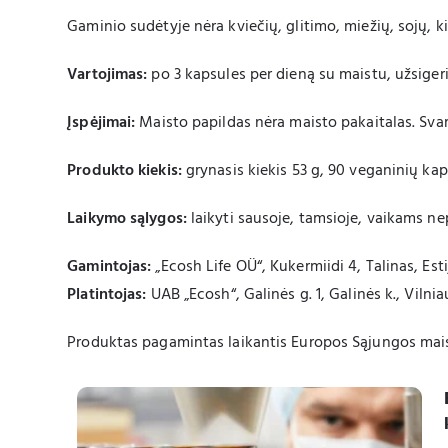
m
Gaminio sudėtyje nėra kviečių, glitimo, miežių, sojų, kia
a
s
Vartojimas:
po 3 kapsules per dieną su maistu, užsige
Įspėjimai:
Maisto papildas nėra maisto pakaitalas. Sva
Produkto kiekis:
grynasis kiekis 53 g, 90 veganinių kap
Laikymo sąlygos:
laikyti sausoje, tamsioje, vaikams ne
Gamintojas:
„Ecosh Life OÜ“, Kukermiidi 4, Talinas, Esti
Platintojas:
UAB „Ecosh“, Galinės g. 1, Galinės k., Vilniau
Produktas pagamintas laikantis Europos Sąjungos mais