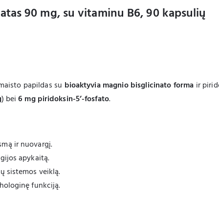
atas 90 mg, su vitaminu B6, 90 kapsulių
maisto papildas su
bioaktyvia magnio bisglicinato forma
ir piri
g
) bei
6 mg piridoksin-5’-fosfato
.
mą ir nuovargį.
gijos apykaitą.
ų sistemos veiklą.
hologinę funkciją.