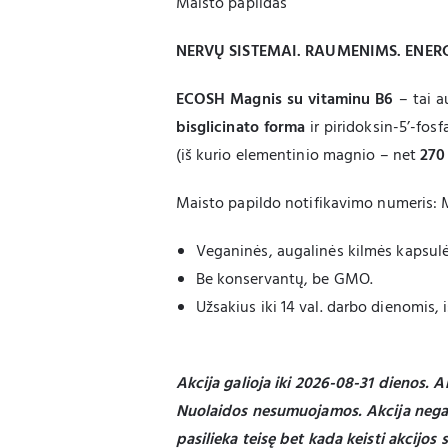
Maisto papildas
NERVŲ SISTEMAI. RAUMENIMS. ENERG
ECOSH Magnis su vitaminu B6
– tai a
bisglicinato forma
ir piridoksin-5’-fosf
(iš kurio elementinio magnio – net
270
Maisto papildo notifikavimo numeris: M
Veganinės, augalinės kilmės kapsulė
Be konservantų, be GMO.
Užsakius iki 14 val. darbo dienomis, 
Akcija galioja iki 2026-08-31 dienos. A
Nuolaidos nesumuojamos. Akcija negal
pasilieka teisę bet kada keisti akcijos