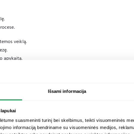
lę.
procese.
temos veiklą.
ezę.
o apykaitą.
likogeno apykaitą.
aujo kūnelių susidarymą.
inti sveikatingumo teiginiai.
Išsami informacija
– tai tam tikros cheminės struktūros vitaminai ar mikroelemen
slapukai
kobalaminas) yra panašūs į organizme įprastai aptinkamus, tad 
tume suasmeninti turinį bei skelbimus, teikti visuomeninės medij
Tuo tarpu
bioaktyvūs mikro- ar makroelementai
(pvz. magnio bis
dojimo informaciją bendriname su visuomeninės medijos, reklamav
nčiomis molekulėmis (pvz. aminorūgštimis), kas leidžia mikroele