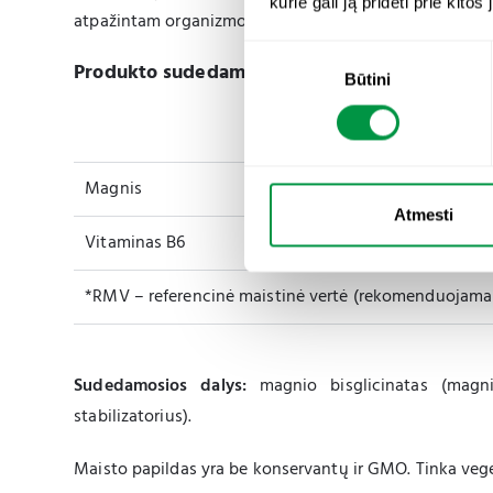
kurie gali ją pridėti prie kit
atpažintam organizmo transportavimo sistemų. Be to, pa
S
Produkto sudedamosios dalys ir vartojimas:
Būtini
u
t
i
k
Magnis
i
m
Atmesti
Vitaminas B6
o
p
a
*RMV – referencinė maistinė vertė (rekomenduojama
s
i
r
Sudedamosios dalys:
magnio bisglicinatas (magnis)
i
stabilizatorius).
n
k
Maisto papildas yra be konservantų ir GMO. Tinka veg
i