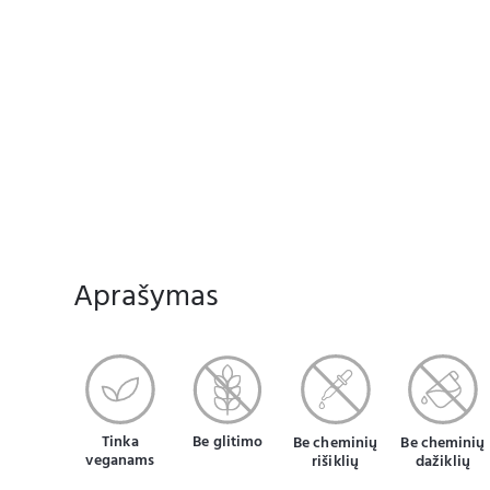
Aprašymas
Tinka
Be glitimo
Be cheminių
Be cheminių
veganams
rišiklių
dažiklių