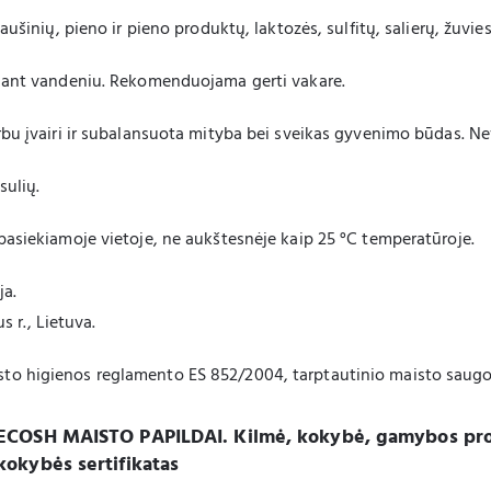
ušinių, pieno ir pieno produktų, laktozės, sulfitų, salierų, žuvies
riant vandeniu. Rekomenduojama gerti vakare.
rbu įvairi ir subalansuota mityba bei sveikas gyvenimo būdas. 
sulių.
pasiekiamoje vietoje, ne aukštesnėje kaip 25 °C temperatūroje.
ja.
s r., Lietuva.
to higienos reglamento ES 852/2004, tarptautinio maisto saugos
ECOSH MAISTO PAPILDAI. Kilmė, kokybė, gamybos proce
kokybės sertifikatas