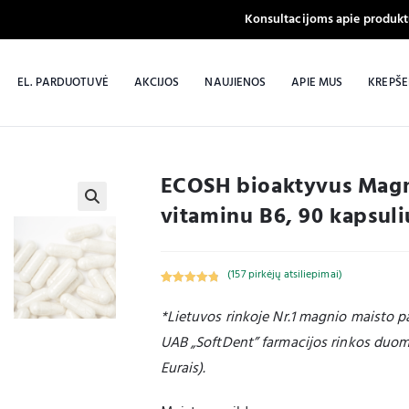
Konsultacijoms apie produk
EL. PARDUOTUVĖ
AKCIJOS
NAUJIENOS
APIE MUS
KREPŠE
ECOSH bioaktyvus Magni
vitaminu B6, 90 kapsuli
(
157
pirkėjų atsiliepimai)
Įvertinimas
157
:
4.93
iš 5
*Lietuvos rinkoje Nr.1 magnio maisto pa
(viso
UAB „SoftDent” farmacijos rinkos du
įvertinimų:
)
Eurais).