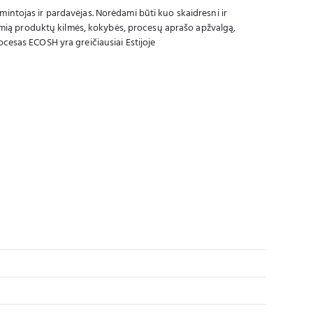
intojas ir pardavėjas. Norėdami būti kuo skaidresni ir
šsamią produktų kilmės, kokybės, procesų aprašo apžvalgą,
cesas ECOSH yra greičiausiai Estijoje