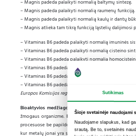
– Magnis padeda palaikyti normalią baltymų sintezę.
– Magnis padeda palaikyti normalią raumenų funkciją.
– Magnis padeda palaikyti normalią kaulų ir dantų būk
– Magnis atlieka tam tikrą funkciją ląstelių dalijimosi 
– Vitaminas B6 padeda palaikyti normalią imuninės sis
– Vitaminas B6 padeda palaikyti normalią cisteino sint
– Vitaminas B6 padeda palaikyti normalią homocistein
– Vitaminas B6 padeda palaikyti normalią baltymų ir g
– Vitaminas B6 padeda palaikyti normalų raudonųjų kr
– Vitaminas B6 padeda reguliuoti hormonų aktyvumą.
Europos Komisijos reglamentu (ES) Nr. 432/2012 patvirt
Sutikimas
Bioaktyvios medžiagos (biologiškai aktyvios formos)
Šioje svetainėje naudojami 
žmogaus organizme.
Bioaktyvūs vitaminai
(pvz. metil
Naudojame slapukus, kad galė
procesuose be papildomų cheminių transformacijų. 
srautą. Be to, svetainės nau
kur metalų jonai yra susijungę su jas pernešti padeda