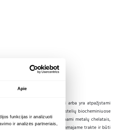
Apie
tai, kurie egzistuoja natūraliai arba yra atpažįstami
jie gali tiesiogiai dalyvauti ląstelių biocheminiuose
os funkcijas ir analizuoti
glicinatas) – tai junginiai, vadinami metalų chelatais,
imo ir analizės partneriais,
mentui išlikti stabiliam virškinamajame trakte ir būti