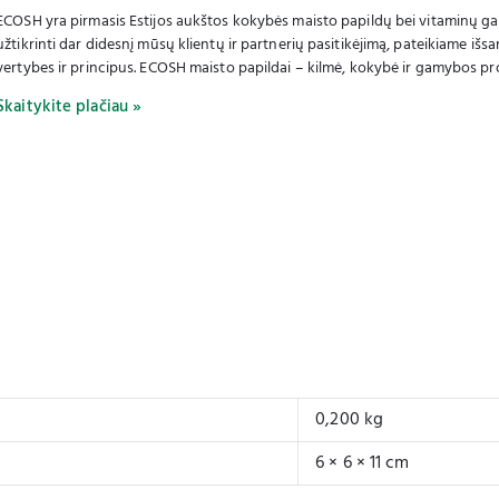
ECOSH yra pirmasis Estijos aukštos kokybės maisto papildų bei vitaminų gam
užtikrinti dar didesnį mūsų klientų ir partnerių pasitikėjimą, pateikiame i
vertybes ir principus. ECOSH maisto papildai – kilmė, kokybė ir gamybos pro
Skaitykite plačiau »
0,200 kg
6 × 6 × 11 cm