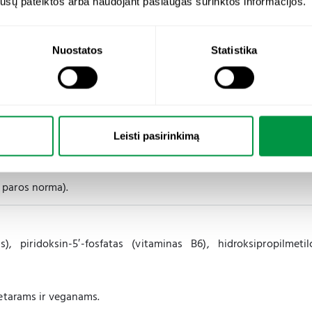
os jūsų pateiktos arba naudojant paslaugas surinktos informacijos.
vyzdžiui, bisglicinato forma, dėl savo chelatinės struktūros, yr
Nuostatos
Statistika
3 kapsulės
270 mg
Leisti pasirinkimą
6 mg
 paros norma).
, piridoksin-5′-fosfatas (vitaminas B6), hidroksipropilmetil
etarams ir veganams.